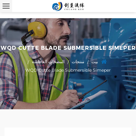
WQD CUTTE BLADE SUBMERSIBLE SIMEPER
بيت
منتجات
المضخات الغاطسة
/
/
/
WQD Cutte Blade Submersible Simeper