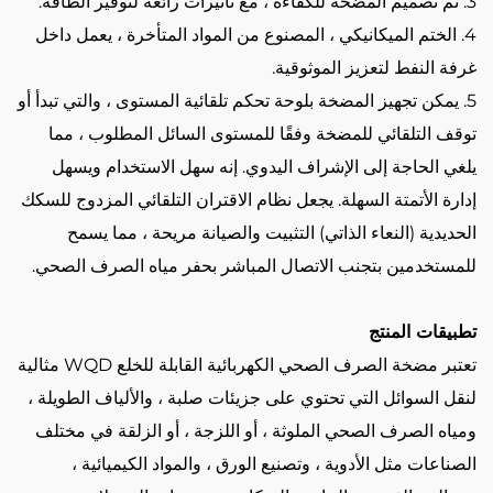
3. تم تصميم المضخة للكفاءة ، مع تأثيرات رائعة لتوفير الطاقة.
4. الختم الميكانيكي ، المصنوع من المواد المتأخرة ، يعمل داخل
غرفة النفط لتعزيز الموثوقية.
5. يمكن تجهيز المضخة بلوحة تحكم تلقائية المستوى ، والتي تبدأ أو
توقف التلقائي للمضخة وفقًا للمستوى السائل المطلوب ، مما
يلغي الحاجة إلى الإشراف اليدوي. إنه سهل الاستخدام ويسهل
إدارة الأتمتة السهلة. يجعل نظام الاقتران التلقائي المزدوج للسكك
الحديدية (النعاء الذاتي) التثبيت والصيانة مريحة ، مما يسمح
للمستخدمين بتجنب الاتصال المباشر بحفر مياه الصرف الصحي.
تطبيقات المنتج
تعتبر مضخة الصرف الصحي الكهربائية القابلة للخلع WQD مثالية
لنقل السوائل التي تحتوي على جزيئات صلبة ، والألياف الطويلة ،
ومياه الصرف الصحي الملوثة ، أو اللزجة ، أو الزلقة في مختلف
الصناعات مثل الأدوية ، وتصنيع الورق ، والمواد الكيميائية ،