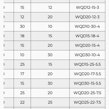
50
15
12
WQD12-15-3
50
12
20
WQD20-12-3
50
30
10
WQD10-30-4
50
18
15
WQD15-18-4
50
15
20
WQD20-15-4
50
10
30
WQD30-10-4
50
25
15
WQD15-25-5.5
50
17
20
WQD20-17-5.5
50
15
30
WQD30-15-5.5
50
25
20
WQD20-25-7.5
50
22
25
WQD25-22-7.5