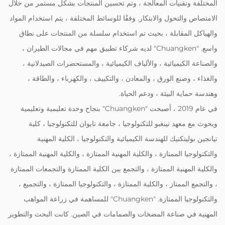
المختلفة وتقنيات المعالجة ، وتم تحسين المنتجات بشكل مستمر من خلال
الامتصاص والتحول والابتكار. وفقًا للوسائط المختلفة ، يتم استخدام المواد
والهياكل المقابلة ، بحيث تم استخدام سلسلة من المنتجات على نطاق
واسع. "Chuangken" لديه شركاء تطبيق مهم في مجالات الطيران ،
والصناعة الكيميائية ، والألياف الكيميائية ، والمستحضرات الصيدلانية ،
والغذاء ، وصنع الورق ، والمعادن ، والتكييف ، والكهرباء ، والطاقة ،
وهندسة حماية البيئة ، ودعم الحياة.
في عام 2019 ، أصبحت "Chuangken" بنجاح وحدة تعليمية وتعليمية
وبحوث مع معهد نينغبو للتكنولوجيا ، جامعة تايوان للتكنولوجيا ، كلية
تيانجين بوليتكنيك للهندسة الكيميائية والتكنولوجيا ، الكلية المهنية
والتكنولوجيا الممتازة ، والكلية المهنية الممتازة ، والكلية المهنية الممتازة ،
والكلية المهنية الممتازة ، والتجمع بين الكلية الممتازة والتجمعات الممتازة
، والتجمع الممتاز ، والكلية الممتازة ، والتكنولوجيا الممتازة ، والتجميع ،
والتكنولوجيا الممتازة. "Chuangken" للمساهمة في زراعة المواهب
المهنية في صناعة المضخات والصمامات في الصين. كانت البحث والتطوير