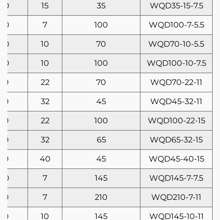
50
15
35
WQD35-15-7.5
50
7
100
WQD100-7-5.5
50
10
70
WQD70-10-5.5
50
10
100
WQD100-10-7.5
60
22
70
WQD70-22-11
60
32
45
WQD45-32-11
60
22
100
WQD100-22-15
60
32
65
WQD65-32-15
60
40
45
WQD45-40-15
50
7
145
WQD145-7-7.5
60
7
210
WQD210-7-11
60
10
145
WQD145-10-11