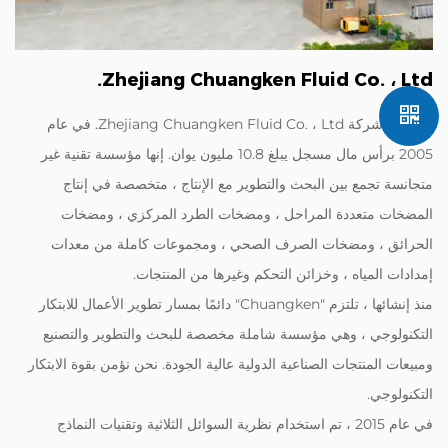
Zhejiang Chuangken Fluid Co. ، Ltd.
تأسست شركة Zhejiang Chuangken Fluid Co. ، Ltd. في عام
2005 برأس مال مسجل يبلغ 10.8 مليون يوان. إنها مؤسسة تقنية غير
متجانسة تجمع بين البحث والتطوير مع الإنتاج ، متخصصة في إنتاج
المضخات متعددة المراحل ، ومضخات الطرد المركزي ، ومضخات
الحرائق ، ومضخات الصرف الصحي ، ومجموعات كاملة من معدات
إمدادات المياه ، وخزائن التحكم وغيرها من المنتجات.
منذ إنشائها ، تلتزم "Chuangken" دائمًا بمسار تطوير الأعمال للابتكار
التكنولوجي ، وهي مؤسسة شاملة مخصصة للبحث والتطوير والتصنيع
ومبيعات المنتجات الصناعية الدولية عالية الجودة. نحن نؤمن بقوة الابتكار
التكنولوجي.
في عام 2015 ، تم استخدام نظرية السوائل الثلاثية وتقنيات النماذج