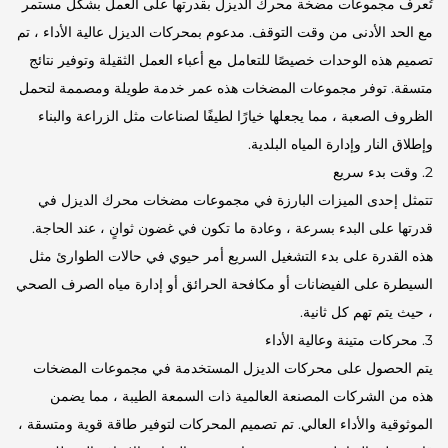
تُعرف مجموعات مضخة محرك الديزل بقدرتها على العمل بشكل مستمر
مع الحد الأدنى من وقت التوقف. مدعوم بمحركات الديزل عالية الأداء ، تم
تصميم هذه الوحدات خصيصًا للتعامل مع أعباء العمل الثقيلة وتوفير نتائج
متسقة. توفر مجموعات المضخات هذه عمر خدمة طويلة ومصممة لتحمل
الظروف الصعبة ، مما يجعلها خيارًا لطيفًا لصناعات مثل الزراعة والبناء
وإطلاق النار وإدارة المياه البلدية.
2. وقت بدء سريع
تتمثل إحدى الميزات البارزة في مجموعات مضخات محرك الديزل في
قدرتها على البدء بسرعة ، وعادة ما تكون في غضون ثوانٍ ، عند الحاجة.
هذه القدرة على بدء التشغيل السريع أمر حيوي في حالات الطوارئ مثل
السيطرة على الفيضانات أو مكافحة الحرائق أو إدارة مياه الصرف الصحي
، حيث يتم تهم كل ثانية.
3. محركات متينة وعالية الأداء
يتم الحصول على محركات الديزل المستخدمة في مجموعات المضخات
هذه من الشركات المصنعة العالمية ذات السمعة الطيبة ، مما يضمن
الموثوقية والأداء العالي. تم تصميم المحركات لتوفير طاقة قوية ومتسقة ،