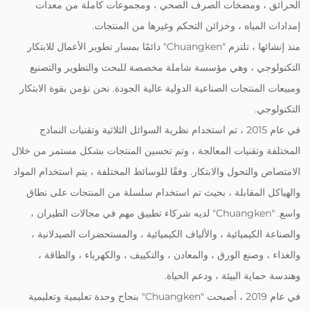
الحرائق ، ومضخات الصرف الصحي ، ومجموعات كاملة من معدات
إمدادات المياه ، وخزائن التحكم وغيرها من المنتجات.
منذ إنشائها ، تلتزم "Chuangken" دائمًا بمسار تطوير الأعمال للابتكار
التكنولوجي ، وهي مؤسسة شاملة مخصصة للبحث والتطوير والتصنيع
ومبيعات المنتجات الصناعية الدولية عالية الجودة. نحن نؤمن بقوة الابتكار
التكنولوجي.
في عام 2015 ، تم استخدام نظرية السوائل الثلاثية وتقنيات النماذج
المختلفة وتقنيات المعالجة ، وتم تحسين المنتجات بشكل مستمر من خلال
الامتصاص والتحول والابتكار. وفقًا للوسائط المختلفة ، يتم استخدام المواد
والهياكل المقابلة ، بحيث تم استخدام سلسلة من المنتجات على نطاق
واسع. "Chuangken" لديه شركاء تطبيق مهم في مجالات الطيران ،
والصناعة الكيميائية ، والألياف الكيميائية ، والمستحضرات الصيدلانية ،
والغذاء ، وصنع الورق ، والمعادن ، والتكييف ، والكهرباء ، والطاقة ،
وهندسة حماية البيئة ، ودعم الحياة.
في عام 2019 ، أصبحت "Chuangken" بنجاح وحدة تعليمية وتعليمية