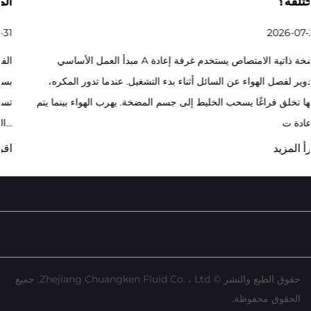
مختلفة؟
2026-07-24
مبدأ العمل الأساسي A مضخة ذاتية الامتصاص يستخدم غرفة إعادة
التدوير لفصل الهواء عن السائل أثناء بدء التشغيل. عندما تدور المكره،
فإنها تخلق فراغًا يسحب الخليط إلى جسم المضخة. يهرب الهواء بينما يتم
إعادة ت...
اقرأ المزيد
حقوق الطبع والنشر © Zhejiang Chuangken Fluid Co. ، Ltd. جميع
الحقوق محفوظة.