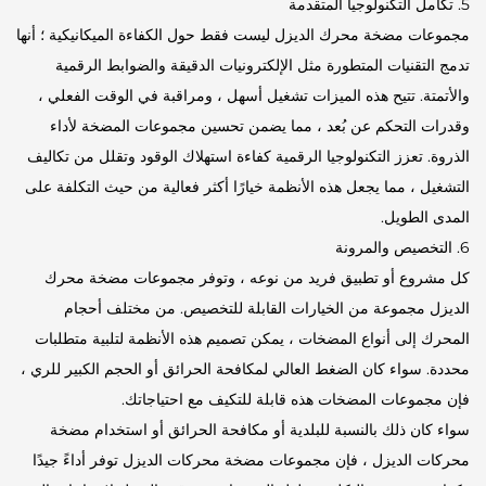
5. تكامل التكنولوجيا المتقدمة
مجموعات مضخة محرك الديزل ليست فقط حول الكفاءة الميكانيكية ؛ أنها
تدمج التقنيات المتطورة مثل الإلكترونيات الدقيقة والضوابط الرقمية
والأتمتة. تتيح هذه الميزات تشغيل أسهل ، ومراقبة في الوقت الفعلي ،
وقدرات التحكم عن بُعد ، مما يضمن تحسين مجموعات المضخة لأداء
الذروة. تعزز التكنولوجيا الرقمية كفاءة استهلاك الوقود وتقلل من تكاليف
التشغيل ، مما يجعل هذه الأنظمة خيارًا أكثر فعالية من حيث التكلفة على
المدى الطويل.
6. التخصيص والمرونة
كل مشروع أو تطبيق فريد من نوعه ، وتوفر مجموعات مضخة محرك
الديزل مجموعة من الخيارات القابلة للتخصيص. من مختلف أحجام
المحرك إلى أنواع المضخات ، يمكن تصميم هذه الأنظمة لتلبية متطلبات
محددة. سواء كان الضغط العالي لمكافحة الحرائق أو الحجم الكبير للري ،
فإن مجموعات المضخات هذه قابلة للتكيف مع احتياجاتك.
سواء كان ذلك بالنسبة للبلدية أو مكافحة الحرائق أو استخدام مضخة
محركات الديزل ، فإن مجموعات مضخة محركات الديزل توفر أداءً جيدًا