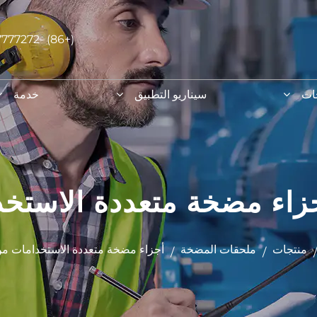
(+86) -577-57777272
ات
سيناريو التطبيق
خدمة
منتجات
ملحقات المضخة
أجزاء مضخة متعددة الاستخدامات من L/F
/
/