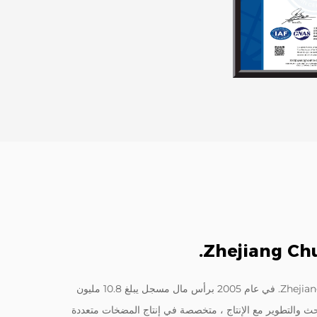
Zhejiang Chu
تأسست شركة Zhejiang Chuangken Fluid Co. ، Ltd. في عام 2005 برأس مال مسجل يبلغ 10.8 مليون
بحث والتطوير مع الإنتاج ، متخصصة في إنتاج المضخات متعددة