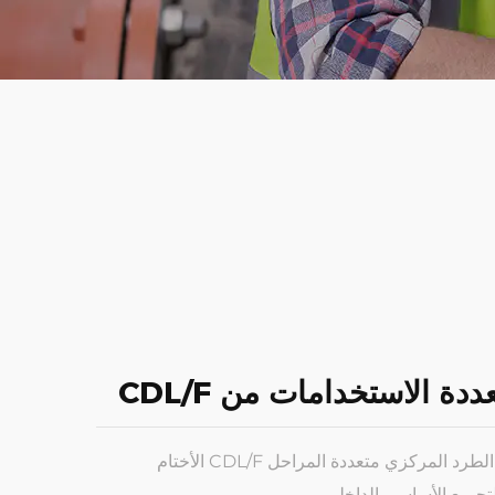
ة الاستخدامات من CDL/F
تشمل قطع الغيار لمضخات الطرد المركزي متعددة المراحل CDL/F الأختام
لتجميع الأساسي الداخلي.