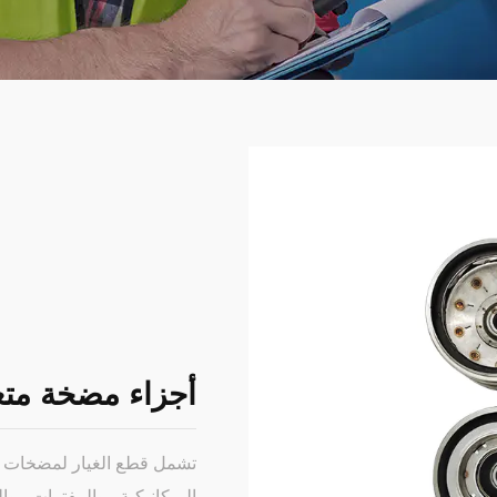
أجزاء مضخة متعدد
الميكانيكية ، والمفترات ، وا