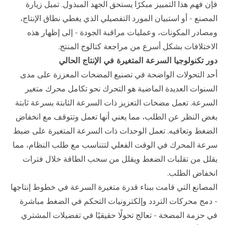
فإن فهم هذا التمييز مبكرًا يستحق الجهد المبذول. تميل زيارة
المصنع - أو استبيان المورد التفصيلي الذي يغطي نطاق الإنتاج،
ومصادر المكونات، وعمليات مراقبة الجودة - إلى إظهار هذه
الاختلافات بشكل أسرع من مراجعة كتالوج المنتج.
دور تكنولوجيا السرعة المتغيرة في الإنتاج الحالي
أحد التحولات الواضحة في تصنيع المضخات المعززة على مدى
السنوات العديدة الماضية هو التحرك نحو تكامل محرك متغير
السرعة. تعمل مضخات التعزيز ذات السرعة الثابتة بسرعة ثابتة
بغض النظر عن الطلب، مما يعني أنها تعمل وتتوقف مع انخفاض
الضغط وتعافيه. تعمل الوحدات ذات السرعة المتغيرة على ضبط
سرعة المحرك في الوقت الفعلي لتتناسب مع طلب النظام، مما
يقلل من تقلبات الضغط ويقلل من سحب الطاقة خلال فترات
انخفاض الطلب.
المصانع التي قامت ببناء قدرة متغيرة السرعة في خطوط إنتاجها
- دمج محركات التردد وإلكترونيات التحكم في الضغط مباشرة
في حزمة المضخة - تعالج تحولًا حقيقيًا في تفضيلات المشتري