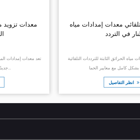
حويل التردد التلقائي معدات إمدادات مياه
النار في التردد
 تصميم معدات إمدادات مياه الحرائق الثابتة للترددات التلقائية
تع
وتطويرها بشكل كامل مع معايير الحما...
انظر التفاصيل