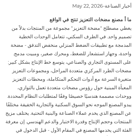
أخبار الصناعة
-
May 22, 2026
ما أ
مصنع مضخات التعزيز
تنتج في الواقع
يغطي مصطلح "مضخة التعزيز" مجموعة من المنتجات بدلاً من
تصميم واحد. في الطرف السكني، تتعامل الوحدات الخطية
المدمجة مع تطبيقات الضغط المنزلي منخفض التدفق - مضخة
واحدة، وجهاز استشعار للضغط، ومحرك صغير، ومبيت مدمج.
على المستوى التجاري والصناعي، يتوسع خط الإنتاج بشكل كبير:
مضخات الطرد المركزي متعددة المراحل، ومجموعات التعزيز
متغيرة السرعة مع أدوات التحكم المتكاملة، ومحطات التعزيز
المعبأة المبنية حول رؤوس مضخات متعددة تعمل بالتوازي،
ووحدات مصممة هندسيًا خصيصًا وفقًا لمتطلبات النظام المحددة.
يبدو المصنع الموجه نحو السوق السكنية والتجارية الخفيفة مختلفًا
عن المصنع الذي يخدم عملاء الصناعة والبنية التحتية. يختلف مزيج
المنتجات وحجم الإنتاج وقدرة الاختبار والدعم الهندسي. إن معرفة
الفئة التي يخدمها المصنع في المقام الأول - قبل الدخول في